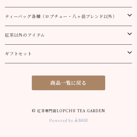
100個
90g缶
400g
200g
80g缶
100g
200g
200g
50g
100g
100g
ルフナ
八ヶ岳ブレンド
ティーバッグ各種（ロプチュー・八ヶ岳ブレンド以外）
90g缶
200g
90g缶
90g缶
100g
200g
200g
100g
ティーバッグ30個入り
オーガニック （テミ茶園）
ティーバッグ10個
紅茶以外のアイテム
90g缶
ティーバッグ10個
ティーバッグ10個
200g
90g缶
90g缶
200g
ティーバッグ70個入り
ニルギリ（カムラージ茶園）
ティーバッグ20個
カレーパウダー
ギフトセット
ティーバッグ20個
ティーバッグ20個
90g缶
ティーバッグ10個
90g缶
50g
マサラチャイ
ティーバッグ50個
ティーコージー
ロプチュー 缶+ティーバッグ10個
商品一覧に戻る
ティーバッグ50個
ティーバッグ50個
ティーバッグ20個
100g
100g
シナモンティー
紅茶缶
ロプチュー ティーバッグ10個×2
ティーバッグ50個
80g缶
200g
50g
ジンジャーティー
米粉のスノーボールクッキー
ティーバッグ飲み比べセット
© 紅茶専門店LOPCHU TEA GARDEN
Powered by
90g缶
100g
50g
ミントティー
米粉の抹茶サブレ
ロプチュー ティーバッグ3個パック