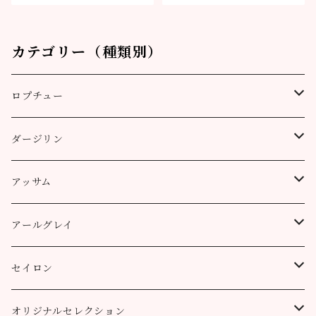
カテゴリー（種類別）
ロプチュー
缶（リーフ）
ダージリン
ティーバッグ
プッタボン茶園
アッサム
3個
50g
アルミ袋（リーフ）
ハッピーバレー茶園
リーフ
アールグレイ
10個
100g
100g
50g
100g
ティーポット用ティーバッグ
キャッスルトン茶園
CTC
アールグレイ
セイロン
50個
200g
200g
100g
200g
50g
100g
100g
ロヒーニ茶園
アールグレイ・オリジナルブレンド
ウバ
オリジナルセレクション