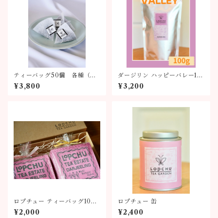
ティーバッグ50個 各種（全
ダージリン ハッピーバレー10
6種類）
0g
¥3,800
¥3,200
ロプチュー ティーバッグ10個
ロプチュー 缶
×2
¥2,000
¥2,400