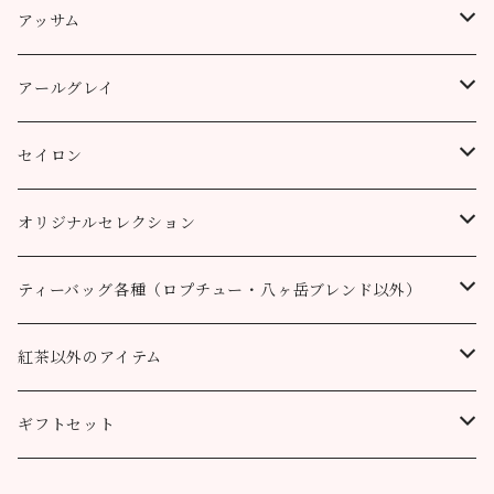
ティーバッグ
プッタボン茶園
アッサム
3個
50g
アルミ袋（リーフ）
ハッピーバレー茶園
リーフ
アールグレイ
10個
100g
100g
50g
100g
ティーポット用ティーバッグ
キャッスルトン茶園
CTC
アールグレイ
セイロン
50個
200g
200g
100g
200g
50g
100g
100g
ロヒーニ茶園
アールグレイ・オリジナルブレンド
ウバ
オリジナルセレクション
100個
90g缶
400g
200g
80g缶
100g
200g
200g
50g
100g
100g
ルフナ
八ヶ岳ブレンド
ティーバッグ各種（ロプチュー・八ヶ岳ブレンド以外）
90g缶
200g
90g缶
90g缶
100g
200g
200g
100g
ティーバッグ30個入り
オーガニック （テミ茶園）
ティーバッグ10個
紅茶以外のアイテム
90g缶
ティーバッグ10個
ティーバッグ10個
200g
90g缶
90g缶
200g
ティーバッグ70個入り
ニルギリ（カムラージ茶園）
ティーバッグ20個
カレーパウダー
ギフトセット
ティーバッグ20個
ティーバッグ20個
90g缶
ティーバッグ10個
90g缶
50g
マサラチャイ
ティーバッグ50個
ティーコージー
ロプチュー 缶+ティーバッグ10個