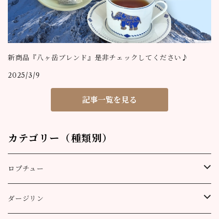
新商品『八ヶ岳ブレンド』是非チェックしてください♪
2025/3/9
記事一覧を見る
カテゴリー（種類別）
ロプチュー
缶（リーフ）
ダージリン