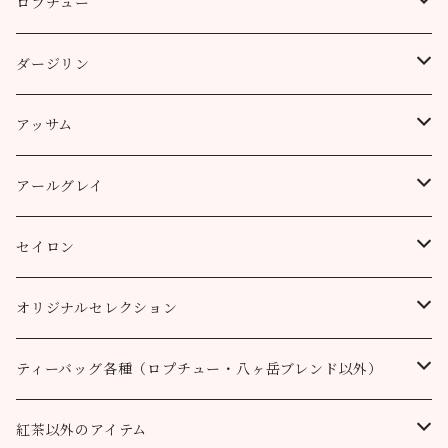
ロプチュー
缶（リーフ）
ダージリン
ティーバッグ
プッタボン茶園
アッサム
3個
50g
アルミ袋（リーフ）
ハッピーバレー茶園
リーフ
アールグレイ
10個
100g
100g
50g
100g
ティーポット用ティーバッグ
キャッスルトン茶園
CTC
アールグレイ
セイロン
50個
200g
200g
100g
200g
50g
100g
100g
ロヒーニ茶園
アールグレイ・オリジナルブレンド
ウバ
オリジナルセレクション
100個
90g缶
400g
200g
80g缶
100g
200g
200g
50g
100g
100g
ルフナ
八ヶ岳ブレンド
ティーバッグ各種（ロプチュー・八ヶ岳ブレンド以外）
90g缶
200g
90g缶
90g缶
100g
200g
200g
100g
ティーバッグ30個入り
オーガニック （テミ茶園）
ティーバッグ10個
紅茶以外のアイテム