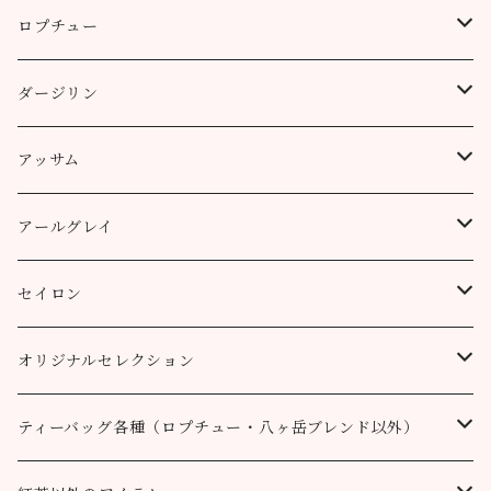
ロプチュー
缶（リーフ）
ダージリン
ティーバッグ
プッタボン茶園
アッサム
3個
50g
アルミ袋（リーフ）
ハッピーバレー茶園
リーフ
アールグレイ
10個
100g
100g
50g
100g
ティーポット用ティーバッグ
キャッスルトン茶園
CTC
アールグレイ
セイロン
50個
200g
200g
100g
200g
50g
100g
100g
ロヒーニ茶園
アールグレイ・オリジナルブレンド
ウバ
オリジナルセレクション
100個
90g缶
400g
200g
80g缶
100g
200g
200g
50g
100g
100g
ルフナ
八ヶ岳ブレンド
ティーバッグ各種（ロプチュー・八ヶ岳ブレンド以外）
90g缶
200g
90g缶
90g缶
100g
200g
200g
100g
ティーバッグ30個入り