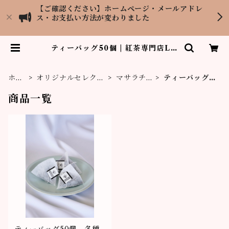
【ご確認ください】ホームページ・メールアドレ
ス・お支払い方法が変わりました
ティーバッグ50個 | 紅茶専門店LO
PCHU TEA GARDEN
ホー
オリジナルセレクシ
マサラチ
ティーバッグ5
ム
ョン
ャイ
0個
商品一覧