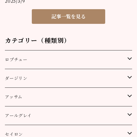
2025/3/9
記事一覧を見る
カテゴリー（種類別）
ロプチュー
缶（リーフ）
ダージリン
ティーバッグ
プッタボン茶園
アッサム
3個
50g
アルミ袋（リーフ）
ハッピーバレー茶園
リーフ
アールグレイ
10個
100g
100g
50g
100g
ティーポット用ティーバッグ
キャッスルトン茶園
CTC
アールグレイ
セイロン