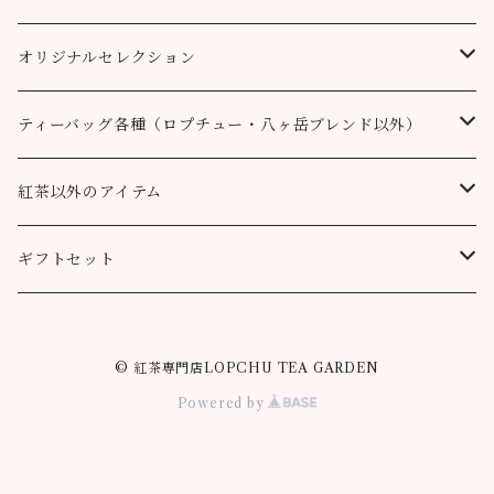
50個
200g
200g
100g
200g
50g
100g
100g
ロヒーニ茶園
アールグレイ・オリジナルブレンド
ウバ
オリジナルセレクション
100個
90g缶
400g
200g
80g缶
100g
200g
200g
50g
100g
100g
ルフナ
八ヶ岳ブレンド
ティーバッグ各種（ロプチュー・八ヶ岳ブレンド以外）
90g缶
200g
90g缶
90g缶
100g
200g
200g
100g
ティーバッグ30個入り
オーガニック （テミ茶園）
ティーバッグ10個
紅茶以外のアイテム
90g缶
ティーバッグ10個
ティーバッグ10個
200g
90g缶
90g缶
200g
ティーバッグ70個入り
ニルギリ（カムラージ茶園）
ティーバッグ20個
カレーパウダー
ギフトセット
ティーバッグ20個
ティーバッグ20個
90g缶
ティーバッグ10個
90g缶
50g
マサラチャイ
ティーバッグ50個
ティーコージー
ロプチュー 缶+ティーバッグ10個
ティーバッグ50個
ティーバッグ50個
© 紅茶専門店LOPCHU TEA GARDEN
ティーバッグ20個
100g
100g
シナモンティー
紅茶缶
ロプチュー ティーバッグ10個×2
Powered by
ティーバッグ50個
80g缶
200g
50g
ジンジャーティー
米粉のスノーボールクッキー
ティーバッグ飲み比べセット