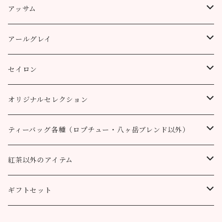
ティーバッグ
プッタボン茶園
アッサム
3個
50g
アルミ袋（リーフ）
ハッピーバレー茶園
リーフ
アールグレイ
10個
100g
100g
50g
100g
ティーポット用ティーバッグ
キャッスルトン茶園
CTC
アールグレイ
セイロン
50個
200g
200g
100g
200g
50g
100g
100g
ロヒーニ茶園
アールグレイ・オリジナルブレンド
ウバ
オリジナルセレクション
100個
90g缶
400g
200g
80g缶
100g
200g
200g
50g
100g
100g
ルフナ
八ヶ岳ブレンド
ティーバッグ各種（ロプチュー・八ヶ岳ブレンド以外）
90g缶
200g
90g缶
90g缶
100g
200g
200g
100g
ティーバッグ30個入り
オーガニック （テミ茶園）
ティーバッグ10個
紅茶以外のアイテム
90g缶
ティーバッグ10個
ティーバッグ10個
200g
90g缶
90g缶
200g
ティーバッグ70個入り
ニルギリ（カムラージ茶園）
ティーバッグ20個
カレーパウダー
ギフトセット
ティーバッグ20個
ティーバッグ20個
90g缶
ティーバッグ10個
90g缶
50g
マサラチャイ
ティーバッグ50個
ティーコージー
ロプチュー 缶+ティーバッグ10個