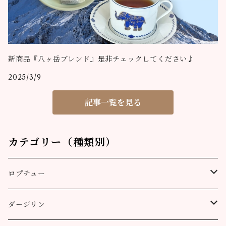
新商品『八ヶ岳ブレンド』是非チェックしてください♪
2025/3/9
記事一覧を見る
カテゴリー（種類別）
ロプチュー
缶（リーフ）
ダージリン