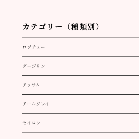
カテゴリー（種類別）
ロプチュー
缶（リーフ）
ダージリン
ティーバッグ
プッタボン茶園
アッサム
3個
50g
アルミ袋（リーフ）
ハッピーバレー茶園
リーフ
アールグレイ
10個
100g
100g
50g
100g
ティーポット用ティーバッグ
キャッスルトン茶園
CTC
アールグレイ
セイロン
50個
200g