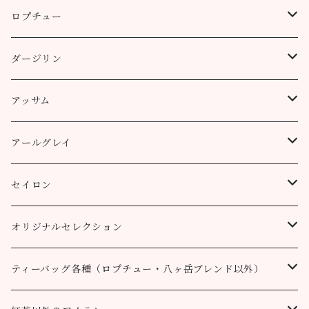
ロプチュー
缶（リーフ）
ダージリン
ティーバッグ
プッタボン茶園
アッサム
3個
50g
アルミ袋（リーフ）
ハッピーバレー茶園
リーフ
アールグレイ
10個
100g
100g
50g
100g
ティーポット用ティーバッグ
キャッスルトン茶園
CTC
アールグレイ
セイロン
50個
200g
200g
100g
200g
50g
100g
100g
ロヒーニ茶園
アールグレイ・オリジナルブレンド
ウバ
オリジナルセレクション
100個
90g缶
400g
200g
80g缶
100g
200g
200g
50g
100g
100g
ルフナ
八ヶ岳ブレンド
ティーバッグ各種（ロプチュー・八ヶ岳ブレンド以外）
90g缶
200g
90g缶
90g缶
100g
200g
200g
100g
ティーバッグ30個入り