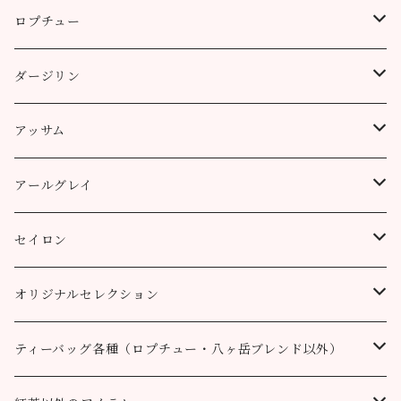
ロプチュー
缶（リーフ）
ダージリン
ティーバッグ
プッタボン茶園
アッサム
3個
50g
アルミ袋（リーフ）
ハッピーバレー茶園
リーフ
アールグレイ
10個
100g
100g
50g
100g
ティーポット用ティーバッグ
キャッスルトン茶園
CTC
アールグレイ
セイロン
50個
200g
200g
100g
200g
50g
100g
100g
ロヒーニ茶園
アールグレイ・オリジナルブレンド
ウバ
オリジナルセレクション
100個
90g缶
400g
200g
80g缶
100g
200g
200g
50g
100g
100g
ルフナ
八ヶ岳ブレンド
ティーバッグ各種（ロプチュー・八ヶ岳ブレンド以外）
90g缶
200g
90g缶
90g缶
100g
200g
200g
100g
ティーバッグ30個入り