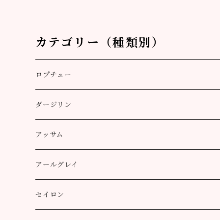
カテゴリー（種類別）
ロプチュー
缶（リーフ）
ダージリン
ティーバッグ
プッタボン茶園
アッサム
3個
50g
アルミ袋（リーフ）
ハッピーバレー茶園
リーフ
アールグレイ
10個
100g
100g
50g
100g
ティーポット用ティーバッグ
キャッスルトン茶園
CTC
アールグレイ
セイロン
50個
200g