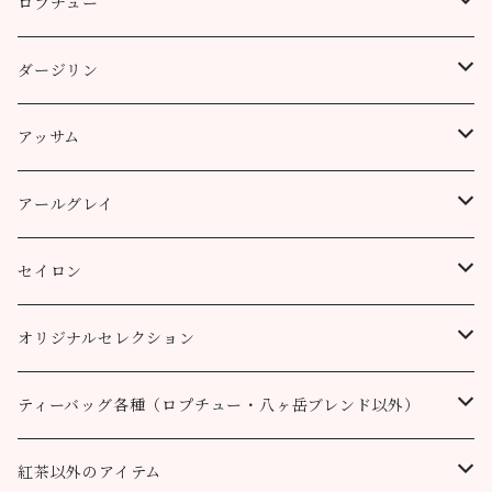
ロプチュー
缶（リーフ）
ダージリン
ティーバッグ
プッタボン茶園
アッサム
3個
50g
アルミ袋（リーフ）
ハッピーバレー茶園
リーフ
アールグレイ
10個
100g
100g
50g
100g
ティーポット用ティーバッグ
キャッスルトン茶園
CTC
アールグレイ
セイロン
50個
200g
200g
100g
200g
50g
100g
100g
ロヒーニ茶園
アールグレイ・オリジナルブレンド
ウバ
オリジナルセレクション
100個
90g缶
400g
200g
80g缶
100g
200g
200g
50g
100g
100g
ルフナ
八ヶ岳ブレンド
ティーバッグ各種（ロプチュー・八ヶ岳ブレンド以外）
90g缶
200g
90g缶
90g缶
100g
200g
200g
100g
ティーバッグ30個入り
オーガニック （テミ茶園）
ティーバッグ10個
紅茶以外のアイテム