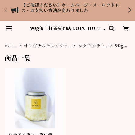
【ご確認ください】ホームページ・メールアドレ
ス・お支払い方法が変わりました
90g缶 | 紅茶専門店LOPCHU TE
A GARDEN
ホー
オリジナルセレクショ
シナモンティ
90g
ム
ン
ー
缶
商品一覧