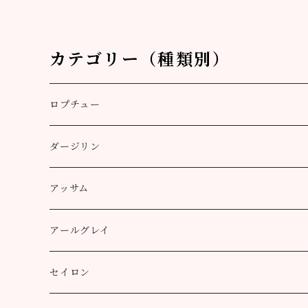
カテゴリー（種類別）
ロプチュー
缶（リーフ）
ダージリン
ティーバッグ
プッタボン茶園
アッサム
3個
50g
アルミ袋（リーフ）
ハッピーバレー茶園
リーフ
アールグレイ
10個
100g
100g
50g
100g
ティーポット用ティーバッグ
キャッスルトン茶園
CTC
アールグレイ
セイロン
50個
200g