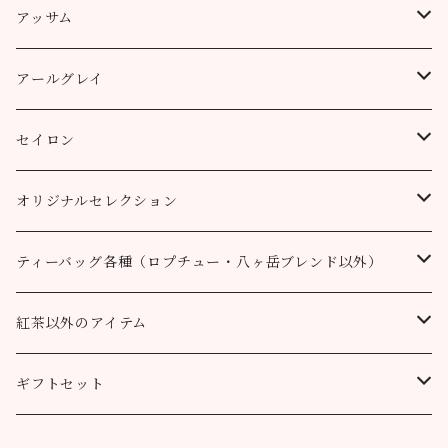
ティーバッグ
プッタボン茶園
アッサム
3個
50g
アルミ袋（リーフ）
ハッピーバレー茶園
リーフ
アールグレイ
10個
100g
100g
50g
100g
ティーポット用ティーバッグ
キャッスルトン茶園
CTC
アールグレイ
セイロン
50個
200g
200g
100g
200g
50g
100g
100g
ロヒーニ茶園
アールグレイ・オリジナルブレンド
ウバ
オリジナルセレクション
100個
90g缶
400g
200g
80g缶
100g
200g
200g
50g
100g
100g
ルフナ
八ヶ岳ブレンド
ティーバッグ各種（ロプチュー・八ヶ岳ブレンド以外）
90g缶
200g
90g缶
90g缶
100g
200g
200g
100g
ティーバッグ30個入り
オーガニック （テミ茶園）
ティーバッグ10個
紅茶以外のアイテム
90g缶
ティーバッグ10個
ティーバッグ10個
200g
90g缶
90g缶
200g
ティーバッグ70個入り
ニルギリ（カムラージ茶園）
ティーバッグ20個
カレーパウダー
ギフトセット
ティーバッグ20個
ティーバッグ20個
90g缶
ティーバッグ10個
90g缶
50g
マサラチャイ
ティーバッグ50個
ティーコージー
ロプチュー 缶+ティーバッグ10個