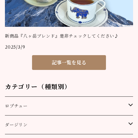
新商品『八ヶ岳ブレンド』是非チェックしてください♪
2025/3/9
記事一覧を見る
カテゴリー（種類別）
ロプチュー
缶（リーフ）
ダージリン