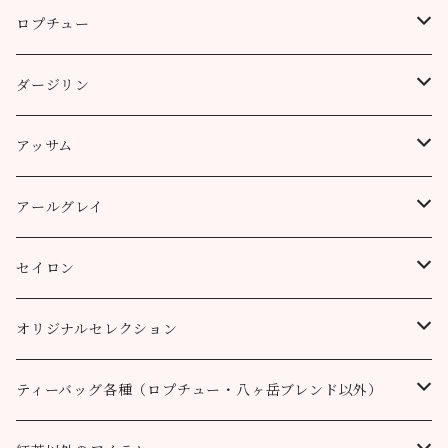
ロプチュー
缶（リーフ）
ダージリン
ティーバッグ
プッタボン茶園
アッサム
3個
50g
アルミ袋（リーフ）
ハッピーバレー茶園
リーフ
アールグレイ
10個
100g
100g
50g
100g
ティーポット用ティーバッグ
キャッスルトン茶園
CTC
アールグレイ
セイロン
50個
200g
200g
100g
200g
50g
100g
100g
ロヒーニ茶園
アールグレイ・オリジナルブレンド
ウバ
オリジナルセレクション
100個
90g缶
400g
200g
80g缶
100g
200g
200g
50g
100g
100g
ルフナ
八ヶ岳ブレンド
ティーバッグ各種（ロプチュー・八ヶ岳ブレンド以外）
90g缶
200g
90g缶
90g缶
100g
200g
200g
100g
ティーバッグ30個入り