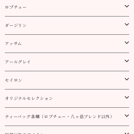
ロプチュー
缶（リーフ）
ダージリン
ティーバッグ
プッタボン茶園
アッサム
3個
50g
アルミ袋（リーフ）
ハッピーバレー茶園
リーフ
アールグレイ
10個
100g
100g
50g
100g
ティーポット用ティーバッグ
キャッスルトン茶園
CTC
アールグレイ
セイロン
50個
200g
200g
100g
200g
50g
100g
100g
ロヒーニ茶園
アールグレイ・オリジナルブレンド
ウバ
オリジナルセレクション
100個
90g缶
400g
200g
80g缶
100g
200g
200g
50g
100g
100g
ルフナ
八ヶ岳ブレンド
ティーバッグ各種（ロプチュー・八ヶ岳ブレンド以外）
90g缶
200g
90g缶
90g缶
100g
200g
200g
100g
ティーバッグ30個入り