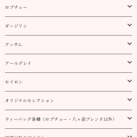
ロプチュー
缶（リーフ）
ダージリン
ティーバッグ
プッタボン茶園
アッサム
3個
50g
アルミ袋（リーフ）
ハッピーバレー茶園
リーフ
アールグレイ
10個
100g
100g
50g
100g
ティーポット用ティーバッグ
キャッスルトン茶園
CTC
アールグレイ
セイロン
50個
200g
200g
100g
200g
50g
100g
100g
ロヒーニ茶園
アールグレイ・オリジナルブレンド
ウバ
オリジナルセレクション
100個
90g缶
400g
200g
80g缶
100g
200g
200g
50g
100g
100g
ルフナ
八ヶ岳ブレンド
ティーバッグ各種（ロプチュー・八ヶ岳ブレンド以外）
90g缶
200g
90g缶
90g缶
100g
200g
200g
100g
ティーバッグ30個入り