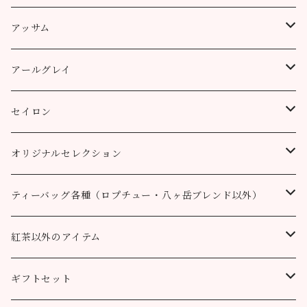
ティーバッグ
プッタボン茶園
アッサム
3個
50g
アルミ袋（リーフ）
ハッピーバレー茶園
リーフ
アールグレイ
10個
100g
100g
50g
100g
ティーポット用ティーバッグ
キャッスルトン茶園
CTC
アールグレイ
セイロン
50個
200g
200g
100g
200g
50g
100g
100g
ロヒーニ茶園
アールグレイ・オリジナルブレンド
ウバ
オリジナルセレクション
100個
90g缶
400g
200g
80g缶
100g
200g
200g
50g
100g
100g
ルフナ
八ヶ岳ブレンド
ティーバッグ各種（ロプチュー・八ヶ岳ブレンド以外）
90g缶
200g
90g缶
90g缶
100g
200g
200g
100g
ティーバッグ30個入り
オーガニック （テミ茶園）
ティーバッグ10個
紅茶以外のアイテム
90g缶
ティーバッグ10個
ティーバッグ10個
200g
90g缶
90g缶
200g
ティーバッグ70個入り
ニルギリ（カムラージ茶園）
ティーバッグ20個
カレーパウダー
ギフトセット
ティーバッグ20個
ティーバッグ20個