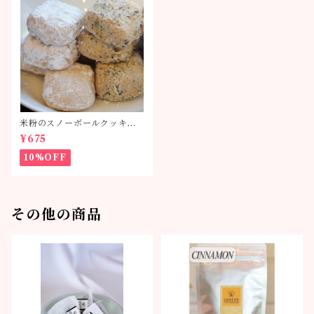
米粉のスノーボールクッキー
単品
¥675
10%OFF
その他の商品