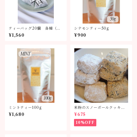
ティーバッグ20個 各種（全
シナモンティー50g
6種類）
¥1,560
¥900
ミントティー100g
米粉のスノーボールクッキー
単品
¥1,680
¥675
10%OFF