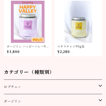
ダージリン ハッピーバレー90
マサラチャイ90g缶
g缶
¥3,800
¥2,280
カテゴリー（種類別）
ロプチュー
缶（リーフ）
ダージリン