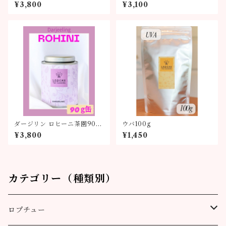
¥3,800
¥3,100
ダージリン ロヒーニ茶園90g
ウバ100g
缶
¥3,800
¥1,450
カテゴリー（種類別）
ロプチュー