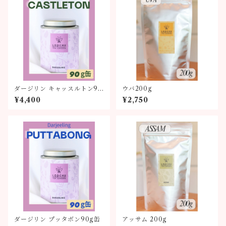
ダージリン キャッスルトン90
ウバ200g
g缶
¥4,400
¥2,750
ダージリン プッタボン90g缶
アッサム 200g