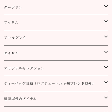
缶（リーフ）
ダージリン
ティーバッグ
プッタボン茶園
アッサム
3個
50g
アルミ袋（リーフ）
ハッピーバレー茶園
リーフ
アールグレイ
10個
100g
100g
50g
100g
ティーポット用ティーバッグ
キャッスルトン茶園
CTC
アールグレイ
セイロン
50個
200g
200g
100g
200g
50g
100g
100g
ロヒーニ茶園
アールグレイ・オリジナルブレンド
ウバ
オリジナルセレクション
100個
90g缶
400g
200g
80g缶
100g
200g
200g
50g
100g
100g
ルフナ
八ヶ岳ブレンド
ティーバッグ各種（ロプチュー・八ヶ岳ブレンド以外）
90g缶
200g
90g缶
90g缶
100g
200g
200g
100g
ティーバッグ30個入り
オーガニック （テミ茶園）
ティーバッグ10個
紅茶以外のアイテム
90g缶
ティーバッグ10個
ティーバッグ10個
200g
90g缶
90g缶
200g
ティーバッグ70個入り