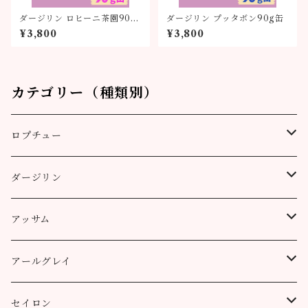
ダージリン ロヒーニ茶園90g
ダージリン プッタボン90g缶
缶
¥3,800
¥3,800
カテゴリー（種類別）
ロプチュー
缶（リーフ）
ダージリン
ティーバッグ
プッタボン茶園
アッサム
3個
50g
アルミ袋（リーフ）
ハッピーバレー茶園
リーフ
アールグレイ
10個
100g
100g
50g
100g
ティーポット用ティーバッグ
キャッスルトン茶園
CTC
アールグレイ
セイロン