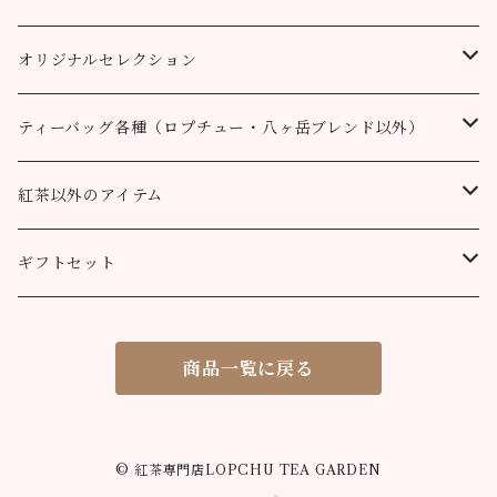
50個
200g
200g
100g
200g
50g
100g
100g
ロヒーニ茶園
アールグレイ・オリジナルブレンド
ウバ
オリジナルセレクション
100個
90g缶
400g
200g
80g缶
100g
200g
200g
50g
100g
100g
ルフナ
八ヶ岳ブレンド
ティーバッグ各種（ロプチュー・八ヶ岳ブレンド以外）
90g缶
200g
90g缶
90g缶
100g
200g
200g
100g
ティーバッグ30個入り
オーガニック （テミ茶園）
ティーバッグ10個
紅茶以外のアイテム
90g缶
ティーバッグ10個
ティーバッグ10個
200g
90g缶
90g缶
200g
ティーバッグ70個入り
ニルギリ（カムラージ茶園）
ティーバッグ20個
カレーパウダー
ギフトセット
ティーバッグ20個
ティーバッグ20個
90g缶
ティーバッグ10個
90g缶
50g
マサラチャイ
ティーバッグ50個
ティーコージー
ロプチュー 缶+ティーバッグ10個
商品一覧に戻る
ティーバッグ50個
ティーバッグ50個
ティーバッグ20個
100g
100g
シナモンティー
紅茶缶
ロプチュー ティーバッグ10個×2
ティーバッグ50個
80g缶
200g
50g
ジンジャーティー
米粉のスノーボールクッキー
ティーバッグ飲み比べセット
© 紅茶専門店LOPCHU TEA GARDEN