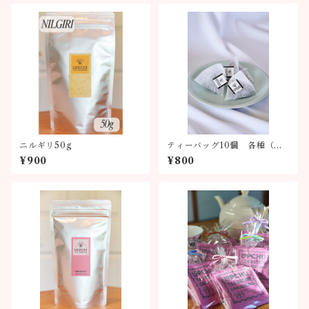
ニルギリ50g
ティーバッグ10個 各種（全6
種類）
¥900
¥800