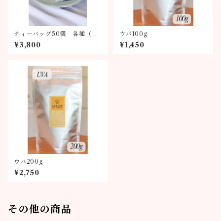
ティーバッグ50個 各種（全
ウバ100g
6種類）
¥3,800
¥1,450
ウバ200g
¥2,750
その他の商品