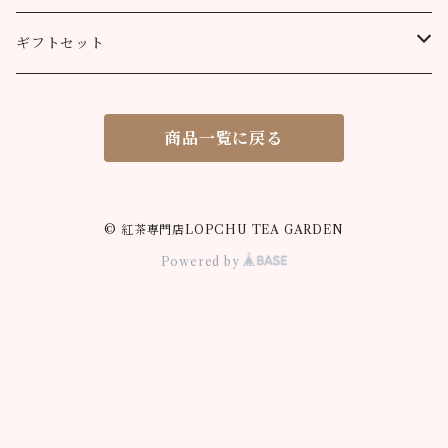
90g缶
ティーバッグ10個
ティーバッグ10個
200g
90g缶
90g缶
200g
ティーバッグ70個入り
ニルギリ（カムラージ茶園）
ティーバッグ20個
カレーパウダー
ギフトセット
ティーバッグ20個
ティーバッグ20個
90g缶
ティーバッグ10個
90g缶
50g
マサラチャイ
ティーバッグ50個
ティーコージー
ロプチュー 缶+ティーバッグ10個
商品一覧に戻る
ティーバッグ50個
ティーバッグ50個
ティーバッグ20個
100g
100g
シナモンティー
紅茶缶
ロプチュー ティーバッグ10個×2
ティーバッグ50個
80g缶
200g
50g
ジンジャーティー
米粉のスノーボールクッキー
ティーバッグ飲み比べセット
© 紅茶専門店LOPCHU TEA GARDEN
Powered by
90g缶
100g
50g
ミントティー
米粉の抹茶サブレ
ロプチュー ティーバッグ3個パック
ティーバッグ10個
90g缶
100g
50g
ギフト用 箱
ティーバッグ20個
ティーバッグ10個
90g缶
100g
ティーバッグ50個