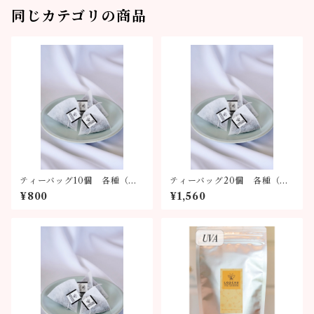
同じカテゴリの商品
ティーバッグ10個 各種（全6
ティーバッグ20個 各種（全
種類）
6種類）
¥800
¥1,560