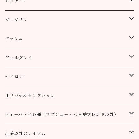
ロプチュー
缶（リーフ）
ダージリン
ティーバッグ
プッタボン茶園
アッサム
3個
50g
アルミ袋（リーフ）
ハッピーバレー茶園
リーフ
アールグレイ
10個
100g
100g
50g
100g
ティーポット用ティーバッグ
キャッスルトン茶園
CTC
アールグレイ
セイロン
50個
200g
200g
100g
200g
50g
100g
100g
ロヒーニ茶園
アールグレイ・オリジナルブレンド
ウバ
オリジナルセレクション
100個
90g缶
400g
200g
80g缶
100g
200g
200g
50g
100g
100g
ルフナ
八ヶ岳ブレンド
ティーバッグ各種（ロプチュー・八ヶ岳ブレンド以外）
90g缶
200g
90g缶
90g缶
100g
200g
200g
100g
ティーバッグ30個入り
オーガニック （テミ茶園）
ティーバッグ10個
紅茶以外のアイテム