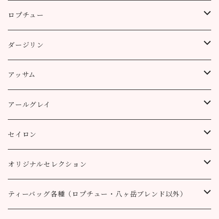
ロプチュー
缶（リーフ）
ダージリン
ティーバッグ
プッタボン茶園
アッサム
3個
50g
アルミ袋（リーフ）
ハッピーバレー茶園
リーフ
アールグレイ
10個
100g
100g
50g
100g
ティーポット用ティーバッグ
キャッスルトン茶園
CTC
アールグレイ
セイロン
50個
200g
200g
100g
200g
50g
100g
100g
ロヒーニ茶園
アールグレイ・オリジナルブレンド
ウバ
オリジナルセレクション
100個
90g缶
400g
200g
80g缶
100g
200g
200g
50g
100g
100g
ルフナ
八ヶ岳ブレンド
ティーバッグ各種（ロプチュー・八ヶ岳ブレンド以外）
90g缶
200g
90g缶
90g缶