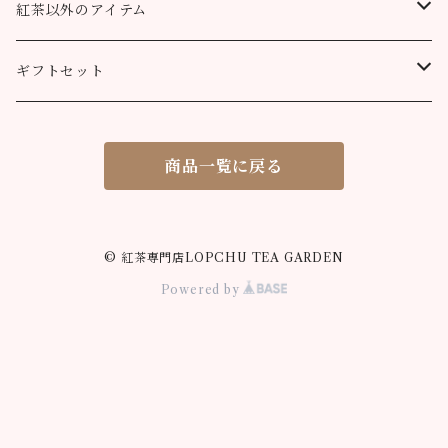
100g
200g
200g
100g
ティーバッグ30個入り
オーガニック （テミ茶園）
ティーバッグ10個
紅茶以外のアイテム
90g缶
ティーバッグ10個
ティーバッグ10個
200g
90g缶
90g缶
200g
ティーバッグ70個入り
ニルギリ（カムラージ茶園）
ティーバッグ20個
カレーパウダー
ギフトセット
ティーバッグ20個
ティーバッグ20個
90g缶
ティーバッグ10個
90g缶
50g
マサラチャイ
ティーバッグ50個
ティーコージー
ロプチュー 缶+ティーバッグ10個
商品一覧に戻る
ティーバッグ50個
ティーバッグ50個
ティーバッグ20個
100g
100g
シナモンティー
紅茶缶
ロプチュー ティーバッグ10個×2
ティーバッグ50個
80g缶
200g
50g
ジンジャーティー
米粉のスノーボールクッキー
ティーバッグ飲み比べセット
© 紅茶専門店LOPCHU TEA GARDEN
Powered by
90g缶
100g
50g
ミントティー
米粉の抹茶サブレ
ロプチュー ティーバッグ3個パック
ティーバッグ10個
90g缶
100g
50g
ギフト用 箱
ティーバッグ20個
ティーバッグ10個
90g缶
100g