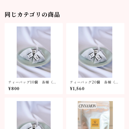
同じカテゴリの商品
ティーバッグ10個 各種（全6
ティーバッグ20個 各種（全
種類）
6種類）
¥800
¥1,560