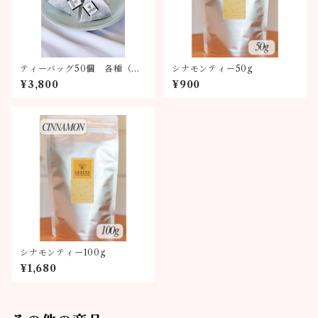
ティーバッグ50個 各種（全
シナモンティー50g
6種類）
¥3,800
¥900
シナモンティー100g
¥1,680