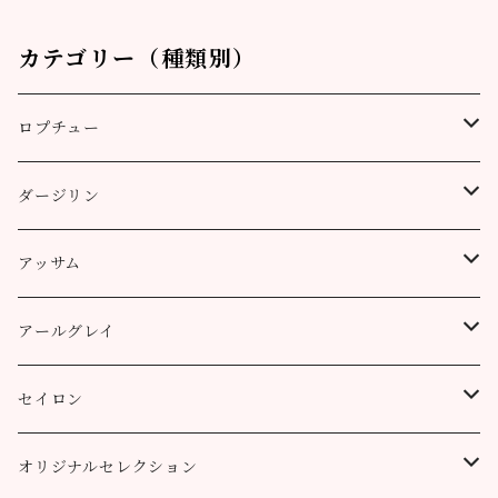
カテゴリー（種類別）
ロプチュー
缶（リーフ）
ダージリン
ティーバッグ
プッタボン茶園
アッサム
3個
50g
アルミ袋（リーフ）
ハッピーバレー茶園
リーフ
アールグレイ
10個
100g
100g
50g
100g
ティーポット用ティーバッグ
キャッスルトン茶園
CTC
アールグレイ
セイロン
50個
200g
200g
100g
200g
50g
100g
100g
ロヒーニ茶園
アールグレイ・オリジナルブレンド
ウバ
オリジナルセレクション