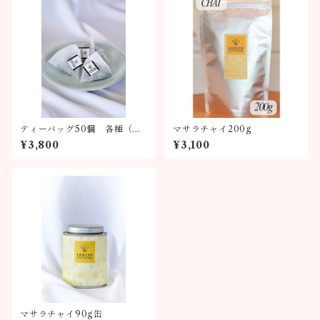
ティーバッグ50個 各種（全
マサラチャイ200g
6種類）
¥3,800
¥3,100
マサラチャイ90g缶