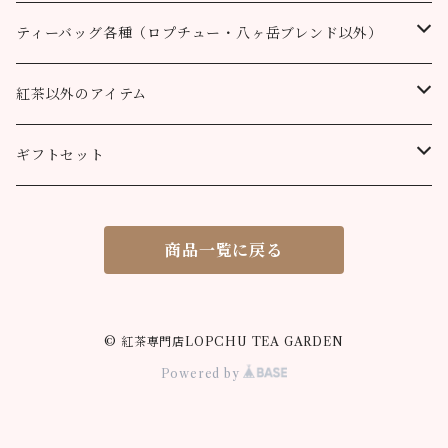
100個
90g缶
400g
200g
80g缶
100g
200g
200g
50g
100g
100g
ルフナ
八ヶ岳ブレンド
ティーバッグ各種（ロプチュー・八ヶ岳ブレンド以外）
90g缶
200g
90g缶
90g缶
100g
200g
200g
100g
ティーバッグ30個入り
オーガニック （テミ茶園）
ティーバッグ10個
紅茶以外のアイテム
90g缶
ティーバッグ10個
ティーバッグ10個
200g
90g缶
90g缶
200g
ティーバッグ70個入り
ニルギリ（カムラージ茶園）
ティーバッグ20個
カレーパウダー
ギフトセット
ティーバッグ20個
ティーバッグ20個
90g缶
ティーバッグ10個
90g缶
50g
マサラチャイ
ティーバッグ50個
ティーコージー
ロプチュー 缶+ティーバッグ10個
商品一覧に戻る
ティーバッグ50個
ティーバッグ50個
ティーバッグ20個
100g
100g
シナモンティー
紅茶缶
ロプチュー ティーバッグ10個×2
ティーバッグ50個
80g缶
200g
50g
ジンジャーティー
米粉のスノーボールクッキー
ティーバッグ飲み比べセット
© 紅茶専門店LOPCHU TEA GARDEN
Powered by
90g缶
100g
50g
ミントティー
米粉の抹茶サブレ
ロプチュー ティーバッグ3個パック
ティーバッグ10個
90g缶