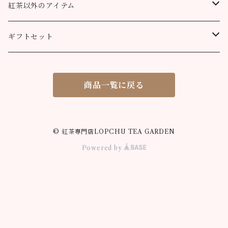
100g
200g
200g
100g
ティーバッグ30個入り
オーガニック （テミ茶園）
ティーバッグ10個
紅茶以外のアイテム
90g缶
ティーバッグ10個
ティーバッグ10個
200g
90g缶
90g缶
200g
ティーバッグ70個入り
ニルギリ（カムラージ茶園）
ティーバッグ20個
カレーパウダー
ギフトセット
ティーバッグ20個
ティーバッグ20個
90g缶
ティーバッグ10個
90g缶
50g
マサラチャイ
ティーバッグ50個
ティーコージー
ロプチュー 缶+ティーバッグ10個
商品一覧に戻る
ティーバッグ50個
ティーバッグ50個
ティーバッグ20個
100g
100g
シナモンティー
紅茶缶
ロプチュー ティーバッグ10個×2
ティーバッグ50個
80g缶
200g
50g
ジンジャーティー
米粉のスノーボールクッキー
ティーバッグ飲み比べセット
© 紅茶専門店LOPCHU TEA GARDEN
Powered by
90g缶
100g
50g
ミントティー
米粉の抹茶サブレ
ロプチュー ティーバッグ3個パック
ティーバッグ10個
90g缶
100g
50g
ギフト用 箱
ティーバッグ20個
ティーバッグ10個
90g缶
100g