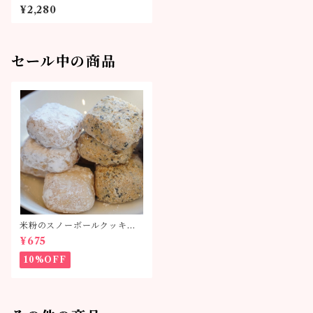
¥2,280
セール中の商品
米粉のスノーボールクッキー
単品
¥675
10%OFF