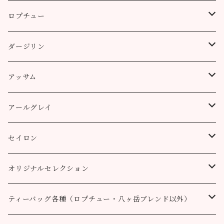
ロプチュー
缶（リーフ）
ダージリン
ティーバッグ
プッタボン茶園
アッサム
3個
50g
アルミ袋（リーフ）
ハッピーバレー茶園
リーフ
アールグレイ
10個
100g
100g
50g
100g
ティーポット用ティーバッグ
キャッスルトン茶園
CTC
アールグレイ
セイロン
50個
200g
200g
100g
200g
50g
100g
100g
ロヒーニ茶園
アールグレイ・オリジナルブレンド
ウバ
オリジナルセレクション
100個
90g缶
400g
200g
80g缶
100g
200g
200g
50g
100g
100g
ルフナ
八ヶ岳ブレンド
ティーバッグ各種（ロプチュー・八ヶ岳ブレンド以外）
90g缶
200g
90g缶
90g缶