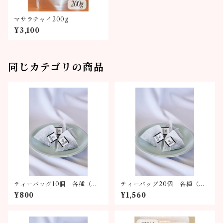
マサラチャイ200g
¥3,100
同じカテゴリの商品
ティーバッグ10個 各種（全6
ティーバッグ20個 各種（全
種類）
6種類）
¥800
¥1,560