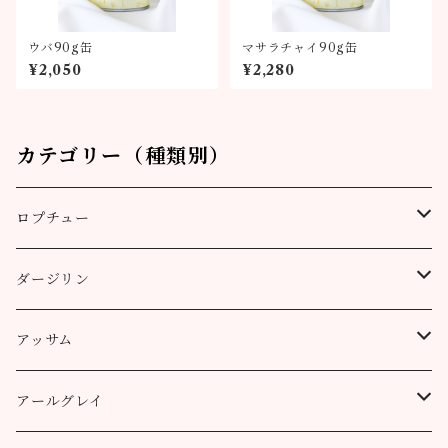
ウバ90g缶
マサラチャイ90g缶
¥2,050
¥2,280
カテゴリー（種類別）
ロプチュー
缶（リーフ）
ダージリン
ティーバッグ
プッタボン茶園
アッサム
3個
50g
アルミ袋（リーフ）
ハッピーバレー茶園
リーフ
アールグレイ