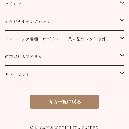
10個
100g
100g
50g
100g
ティーポット用ティーバッグ
キャッスルトン茶園
CTC
アールグレイ
セイロン
50個
200g
200g
100g
200g
50g
100g
100g
ロヒーニ茶園
アールグレイ・オリジナルブレンド
ウバ
オリジナルセレクション
100個
90g缶
400g
200g
80g缶
100g
200g
200g
50g
100g
100g
ルフナ
八ヶ岳ブレンド
ティーバッグ各種（ロプチュー・八ヶ岳ブレンド以外）
90g缶
200g
90g缶
90g缶
100g
200g
200g
100g
ティーバッグ30個入り
オーガニック （テミ茶園）
ティーバッグ10個
紅茶以外のアイテム
90g缶
ティーバッグ10個
ティーバッグ10個
200g
90g缶
90g缶
200g
ティーバッグ70個入り
ニルギリ（カムラージ茶園）
ティーバッグ20個
カレーパウダー
ギフトセット
ティーバッグ20個
ティーバッグ20個
90g缶
ティーバッグ10個
90g缶
50g
マサラチャイ
ティーバッグ50個
ティーコージー
ロプチュー 缶+ティーバッグ10個
商品一覧に戻る
ティーバッグ50個
ティーバッグ50個
ティーバッグ20個
100g
100g
シナモンティー
紅茶缶
ロプチュー ティーバッグ10個×2
ティーバッグ50個
80g缶
200g
50g
ジンジャーティー
米粉のスノーボールクッキー
ティーバッグ飲み比べセット
© 紅茶専門店LOPCHU TEA GARDEN