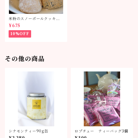
米粉のスノーボールクッキー
単品
¥675
10%OFF
その他の商品
シナモンティー90g缶
ロプチュー ティーバッグ3個
¥2,280
¥300