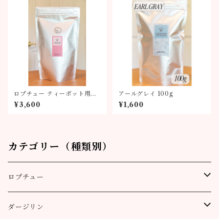
ロプチュー ティーポット用テ
アールグレイ 100g
ィーバッグ
¥3,600
¥1,600
カテゴリー（種類別）
ロプチュー
缶（リーフ）
ダージリン