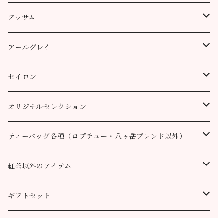
ティーバッグ
プッタボン茶園
アッサム
3個
50g
アルミ袋（リーフ）
ハッピーバレー茶園
リーフ
アールグレイ
10個
100g
100g
50g
100g
ティーポット用ティーバッグ
キャッスルトン茶園
CTC
アールグレイ
セイロン
50個
200g
200g
100g
200g
50g
100g
100g
ロヒーニ茶園
アールグレイ・オリジナルブレンド
ウバ
オリジナルセレクション
100個
90g缶
400g
200g
80g缶
100g
200g
200g
50g
100g
100g
ルフナ
八ヶ岳ブレンド
ティーバッグ各種（ロプチュー・八ヶ岳ブレンド以外）
90g缶
200g
90g缶
90g缶
100g
200g
200g
100g
ティーバッグ30個入り
オーガニック （テミ茶園）
ティーバッグ10個
紅茶以外のアイテム
90g缶
ティーバッグ10個
ティーバッグ10個
200g
90g缶
90g缶
200g
ティーバッグ70個入り
ニルギリ（カムラージ茶園）
ティーバッグ20個
カレーパウダー
ギフトセット
ティーバッグ20個
ティーバッグ20個
90g缶
ティーバッグ10個