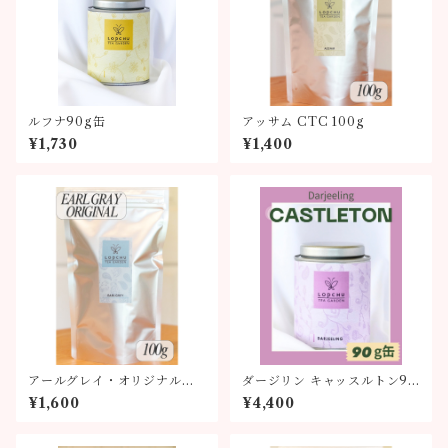
ルフナ90g缶
アッサム CTC 100g
¥1,730
¥1,400
アールグレイ・オリジナルブ
ダージリン キャッスルトン90
レンド100g
g缶
¥1,600
¥4,400