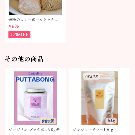
米粉のスノーボールクッキー
単品
¥675
10%OFF
その他の商品
ダージリン プッタボン90g缶
ジンジャーティー100g