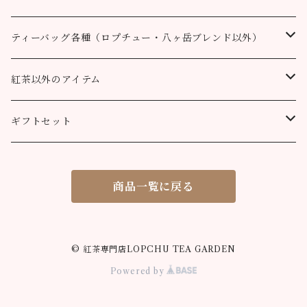
100個
90g缶
400g
200g
80g缶
100g
200g
200g
50g
100g
100g
ルフナ
八ヶ岳ブレンド
ティーバッグ各種（ロプチュー・八ヶ岳ブレンド以外）
90g缶
200g
90g缶
90g缶
100g
200g
200g
100g
ティーバッグ30個入り
オーガニック （テミ茶園）
ティーバッグ10個
紅茶以外のアイテム
90g缶
ティーバッグ10個
ティーバッグ10個
200g
90g缶
90g缶
200g
ティーバッグ70個入り
ニルギリ（カムラージ茶園）
ティーバッグ20個
カレーパウダー
ギフトセット
ティーバッグ20個
ティーバッグ20個
90g缶
ティーバッグ10個
90g缶
50g
マサラチャイ
ティーバッグ50個
ティーコージー
ロプチュー 缶+ティーバッグ10個
商品一覧に戻る
ティーバッグ50個
ティーバッグ50個
ティーバッグ20個
100g
100g
シナモンティー
紅茶缶
ロプチュー ティーバッグ10個×2
ティーバッグ50個
80g缶
200g
50g
ジンジャーティー
米粉のスノーボールクッキー
ティーバッグ飲み比べセット
© 紅茶専門店LOPCHU TEA GARDEN
Powered by
90g缶
100g
50g
ミントティー
米粉の抹茶サブレ
ロプチュー ティーバッグ3個パック