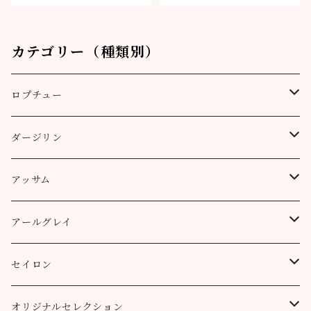
カテゴリー（種類別）
ロプチュー
缶（リーフ）
ダージリン
ティーバッグ
プッタボン茶園
アッサム
3個
50g
アルミ袋（リーフ）
ハッピーバレー茶園
リーフ
アールグレイ
10個
100g
100g
50g
100g
ティーポット用ティーバッグ
キャッスルトン茶園
CTC
アールグレイ
セイロン
50個
200g
200g
100g
200g
50g
100g
100g
ロヒーニ茶園
アールグレイ・オリジナルブレンド
ウバ
オリジナルセレクション