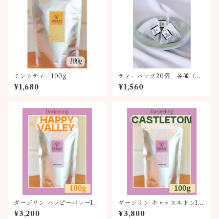
ミントティー100g
ティーバッグ20個 各種（全
6種類）
¥1,680
¥1,560
ダージリン ハッピーバレー10
ダージリン キャッスルトン10
0g
0g
¥3,200
¥3,800