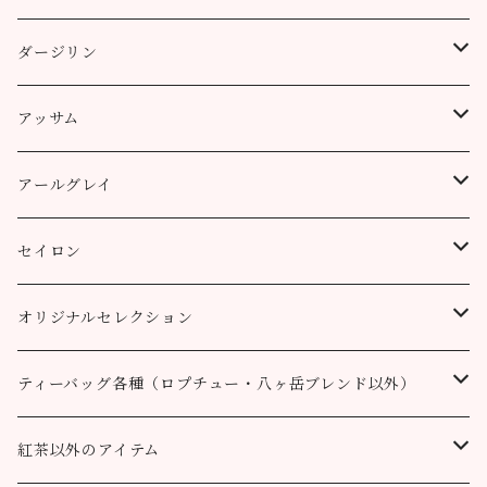
缶（リーフ）
ダージリン
ティーバッグ
プッタボン茶園
アッサム
3個
50g
アルミ袋（リーフ）
ハッピーバレー茶園
リーフ
アールグレイ
10個
100g
100g
50g
100g
ティーポット用ティーバッグ
キャッスルトン茶園
CTC
アールグレイ
セイロン
50個
200g
200g
100g
200g
50g
100g
100g
ロヒーニ茶園
アールグレイ・オリジナルブレンド
ウバ
オリジナルセレクション
100個
90g缶
400g
200g
80g缶
100g
200g
200g
50g
100g
100g
ルフナ
八ヶ岳ブレンド
ティーバッグ各種（ロプチュー・八ヶ岳ブレンド以外）
90g缶
200g
90g缶
90g缶
100g
200g
200g
100g
ティーバッグ30個入り
オーガニック （テミ茶園）
ティーバッグ10個
紅茶以外のアイテム