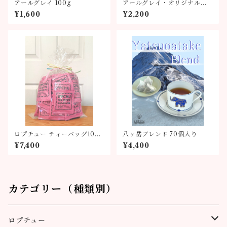
アールグレイ 100g
アールグレイ・オリジナルブ
レンド90g缶
¥1,600
¥2,200
ロプチュー ティーバッグ100
八ヶ岳ブレンド 70個入り
個
¥7,400
¥4,400
カテゴリー（種類別）
ロプチュー