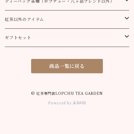
ルフナ
八ヶ岳ブレンド
ティーバッグ各種（ロプチュー・八ヶ岳ブレンド以外）
90g缶
200g
90g缶
90g缶
100g
200g
200g
100g
ティーバッグ30個入り
オーガニック （テミ茶園）
ティーバッグ10個
紅茶以外のアイテム
90g缶
ティーバッグ10個
ティーバッグ10個
200g
90g缶
90g缶
200g
ティーバッグ70個入り
ニルギリ（カムラージ茶園）
ティーバッグ20個
カレーパウダー
ギフトセット
ティーバッグ20個
ティーバッグ20個
90g缶
ティーバッグ10個
90g缶
50g
マサラチャイ
ティーバッグ50個
ティーコージー
ロプチュー 缶+ティーバッグ10個
商品一覧に戻る
ティーバッグ50個
ティーバッグ50個
ティーバッグ20個
100g
100g
シナモンティー
紅茶缶
ロプチュー ティーバッグ10個×2
ティーバッグ50個
80g缶
200g
50g
ジンジャーティー
米粉のスノーボールクッキー
ティーバッグ飲み比べセット
© 紅茶専門店LOPCHU TEA GARDEN
Powered by
90g缶
100g
50g
ミントティー
米粉の抹茶サブレ
ロプチュー ティーバッグ3個パック
ティーバッグ10個
90g缶
100g
50g
ギフト用 箱