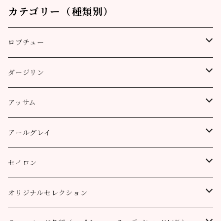
カテゴリー（種類別）
ロプチュー
缶（リーフ）
ダージリン
ティーバッグ
プッタボン茶園
アッサム
3個
50g
アルミ袋（リーフ）
ハッピーバレー茶園
リーフ
アールグレイ
10個
100g
100g
50g
100g
ティーポット用ティーバッグ
キャッスルトン茶園
CTC
アールグレイ
セイロン
50個
200g
200g
100g
200g
50g
100g
100g
ロヒーニ茶園
アールグレイ・オリジナルブレンド
ウバ
オリジナルセレクション
100個
90g缶
400g
200g
80g缶
100g
200g
200g
50g
100g
100g