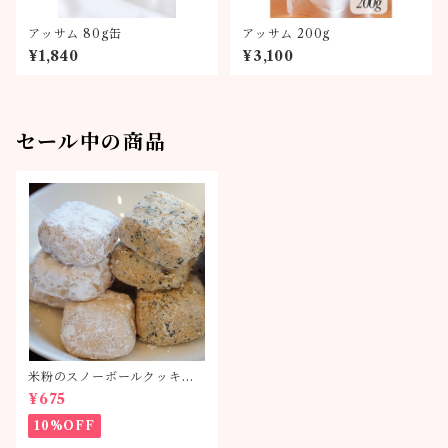
アッサム 80g缶
アッサム 200g
¥1,840
¥3,100
セール中の商品
米粉のスノーボールクッキー
単品
¥675
10%OFF