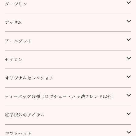
缶（リーフ）
ダージリン
ティーバッグ
プッタボン茶園
アッサム
3個
50g
アルミ袋（リーフ）
ハッピーバレー茶園
リーフ
アールグレイ
10個
100g
100g
50g
100g
ティーポット用ティーバッグ
キャッスルトン茶園
CTC
アールグレイ
セイロン
50個
200g
200g
100g
200g
50g
100g
100g
ロヒーニ茶園
アールグレイ・オリジナルブレンド
ウバ
オリジナルセレクション
100個
90g缶
400g
200g
80g缶
100g
200g
200g
50g
100g
100g
ルフナ
八ヶ岳ブレンド
ティーバッグ各種（ロプチュー・八ヶ岳ブレンド以外）
90g缶
200g
90g缶
90g缶
100g
200g
200g
100g
ティーバッグ30個入り
オーガニック （テミ茶園）
ティーバッグ10個
紅茶以外のアイテム
90g缶
ティーバッグ10個
ティーバッグ10個
200g
90g缶
90g缶
200g
ティーバッグ70個入り
ニルギリ（カムラージ茶園）
ティーバッグ20個
カレーパウダー
ギフトセット