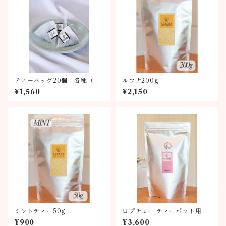
ティーバッグ20個 各種（全
ルフナ200g
6種類）
¥1,560
¥2,150
ミントティー50g
ロプチュー ティーポット用テ
ィーバッグ
¥900
¥3,600