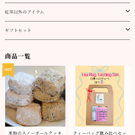
90g缶
200g
90g缶
90g缶
100g
200g
200g
100g
ティーバッグ30個入り
オーガニック （テミ茶園）
ティーバッグ10個
紅茶以外のアイテム
90g缶
ティーバッグ10個
ティーバッグ10個
200g
90g缶
90g缶
200g
ティーバッグ70個入り
ニルギリ（カムラージ茶園）
ティーバッグ20個
カレーパウダー
ギフトセット
ティーバッグ20個
ティーバッグ20個
90g缶
ティーバッグ10個
90g缶
50g
マサラチャイ
ティーバッグ50個
ティーコージー
ロプチュー 缶+ティーバッグ10個
商品一覧
ティーバッグ50個
ティーバッグ50個
ティーバッグ20個
100g
100g
シナモンティー
紅茶缶
ロプチュー ティーバッグ10個×2
ティーバッグ50個
80g缶
200g
50g
ジンジャーティー
米粉のスノーボールクッキー
ティーバッグ飲み比べセット
90g缶
100g
50g
ミントティー
米粉の抹茶サブレ
ロプチュー ティーバッグ3個パック
ティーバッグ10個
90g缶
100g
50g
ギフト用 箱
米粉のスノーボールクッキ
ティーバッグ飲み比べセッ
ティーバッグ20個