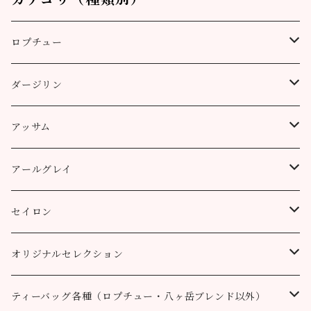
ロプチュー
缶（リーフ）
ダージリン
ティーバッグ
プッタボン茶園
アッサム
3個
50g
アルミ袋（リーフ）
ハッピーバレー茶園
リーフ
アールグレイ
10個
100g
100g
50g
100g
ティーポット用ティーバッグ
キャッスルトン茶園
CTC
アールグレイ
セイロン
50個
200g
200g
100g
200g
50g
100g
100g
ロヒーニ茶園
アールグレイ・オリジナルブレンド
ウバ
オリジナルセレクション
100個
90g缶
400g
200g
80g缶
100g
200g
200g
50g
100g
100g
ルフナ
八ヶ岳ブレンド
ティーバッグ各種（ロプチュー・八ヶ岳ブレンド以外）