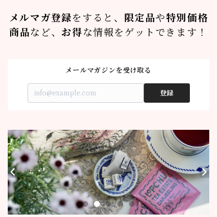
メルマガ登録
をすると、
限定品
や
特別価格
商品
など、
お得
な情報をゲットできます！
メールマガジンを受け取る
登録