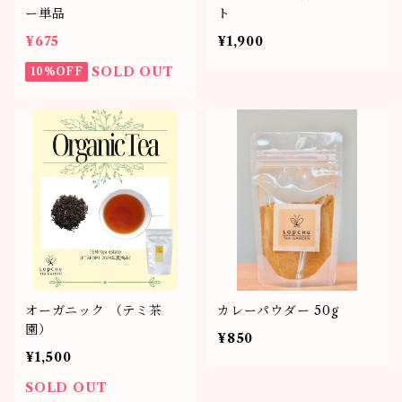
ティーバッグ10個
90g缶
100g
ー単品
ト
¥675
¥1,900
ティーバッグ50個
ティーバッグ20個
80g缶
SOLD OUT
10%OFF
ティーバッグ50個
オーガニック （テミ茶
カレーパウダー 50g
園）
¥850
¥1,500
SOLD OUT